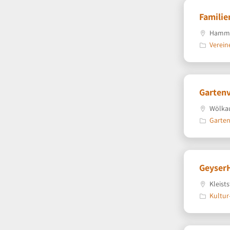
Familie
Hammst
Verein
Gartenv
Wölkau
Garten
Geyser
Kleist
Kultur