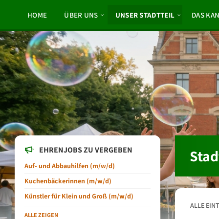
Skip
Skip
Skip
to
to
to
HOME
ÜBER UNS
UNSER STADTTEIL
DAS KA
content
left
footer
sidebar
EHRENJOBS ZU VERGEBEN
Stad
Auf- und Abbauhilfen (m/w/d)
Kuchenbäckerinnen (m/w/d)
Künstler für Klein und Groß (m/w/d)
ALLE EIN
ALLE ZEIGEN