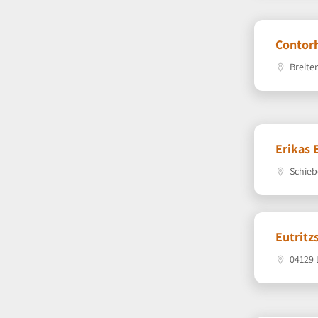
Contor
Breiten
Erikas 
Schieb
Eutritz
04129 