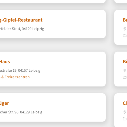
-Gipfel-Restaurant
B
felder Str. 4, 04129 Leipzig
Haus
B
straße 19, 04157 Leipzig
- & Freizeitzentren
üger
C
cher Str. 96, 04129 Leipzig