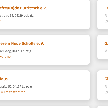
nfreu(n)de Eutritzsch e.V.
F
raße 37, 04129 Leipzig
e
erein Neue Scholle e. V.
G
er Weg, 04129 Leipzig
vereine
Haus
G
straße 52, 04157 Leipzig
- & Freizeitzentren