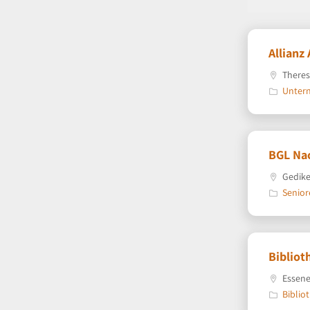
Allianz
Theres
Unter
BGL Nac
Gedike
Senior
Biblio
Essene
Biblio