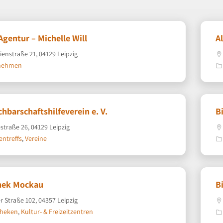
 Agentur – Michelle Will
A
ienstraße 21, 04129 Leipzig
nehmen
hbarschaftshilfeverein e. V.
B
straße 26, 04129 Leipzig
entreffs
,
Vereine
thek Mockau
B
r Straße 102, 04357 Leipzig
theken
,
Kultur- & Freizeitzentren