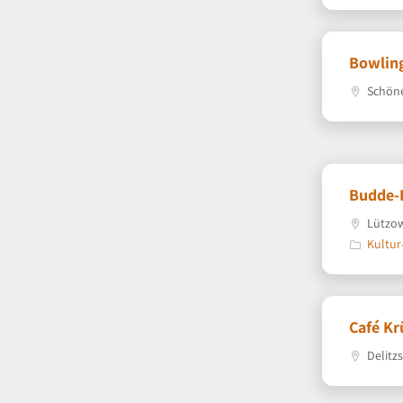
Bowling
Schöne
Budde-
Lützow
Kultur
Café Kr
Delitzs