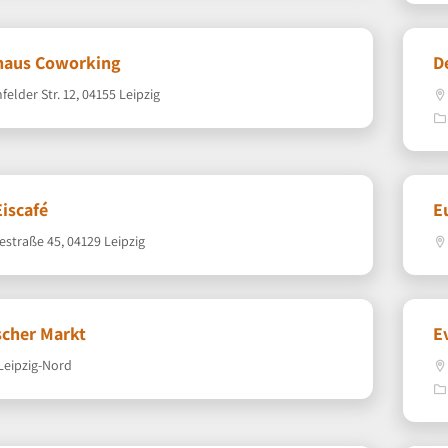
haus Coworking
D
felder Str. 12, 04155 Leipzig
Eiscafé
E
estraße 45, 04129 Leipzig
scher Markt
E
Leipzig-Nord