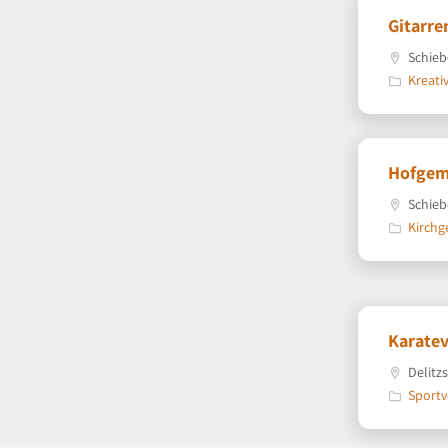
Gitarre
Schieb
Kreati
Hofgem
Schieb
Kirch
Karatev
Delitzs
Sportv