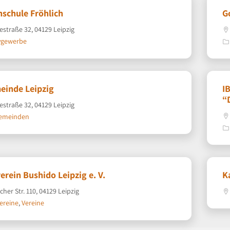
nschule Fröhlich
G
estraße 32, 04129 Leipzig
vgewerbe
einde Leipzig
I
“
estraße 32, 04129 Leipzig
gemeinden
erein Bushido Leipzig e. V.
K
cher Str. 110, 04129 Leipzig
ereine
,
Vereine