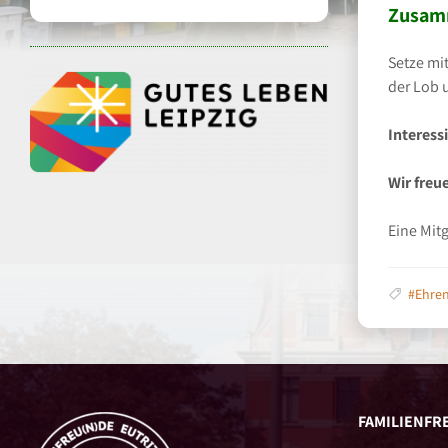
Zusamm
Setze mi
der Lob 
Interess
Wir freu
Eine Mit
#Ehre
FAMILIENFRE