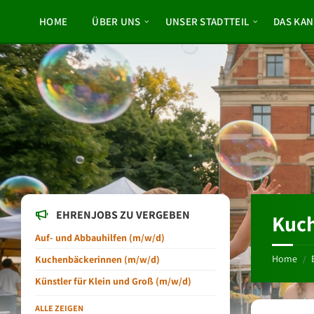
Skip
Skip
Skip
to
to
to
HOME
ÜBER UNS
UNSER STADTTEIL
DAS KAN
content
left
footer
sidebar
EHRENJOBS ZU VERGEBEN
Kuc
Auf- und Abbauhilfen (m/w/d)
Home
Kuchenbäckerinnen (m/w/d)
/
Künstler für Klein und Groß (m/w/d)
ALLE ZEIGEN