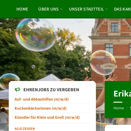
Skip
Skip
Skip
to
to
to
HOME
ÜBER UNS
UNSER STADTTEIL
DAS KAN
content
left
footer
sidebar
EHRENJOBS ZU VERGEBEN
Erik
Auf- und Abbauhilfen (m/w/d)
Home
Kuchenbäckerinnen (m/w/d)
/
Künstler für Klein und Groß (m/w/d)
ALLE ZEIGEN