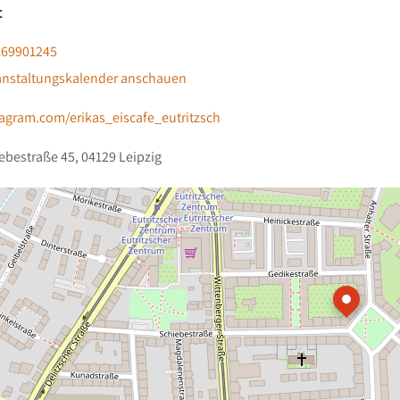
t
169901245
anstaltungskalender anschauen
tagram.com/erikas_eiscafe_eutritzsch
ebestraße 45, 04129 Leipzig