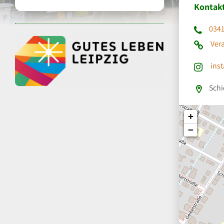
Kontak
034
Ver
ins
Schi
+
−