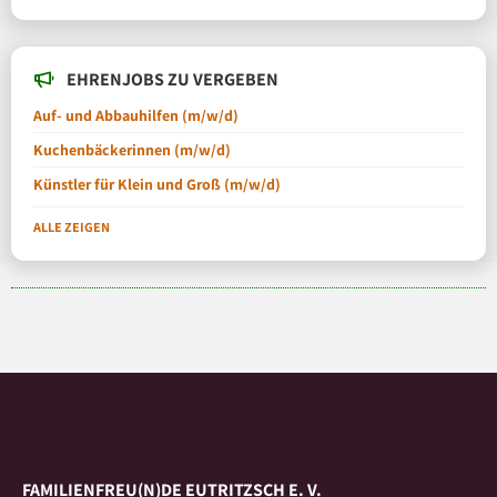
EHRENJOBS ZU VERGEBEN
Auf- und Abbauhilfen (m/w/d)
Kuchenbäckerinnen (m/w/d)
Künstler für Klein und Groß (m/w/d)
ALLE ZEIGEN
FAMILIENFREU(N)DE EUTRITZSCH E. V.