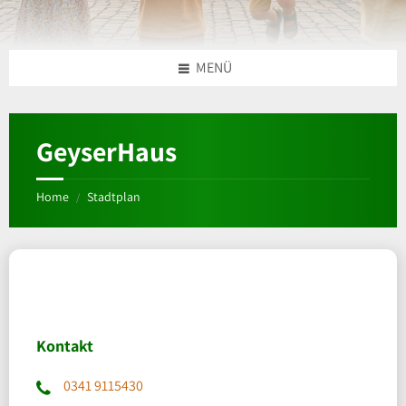
MENÜ
GeyserHaus
Home
Stadtplan
/
Kontakt
0341 9115430