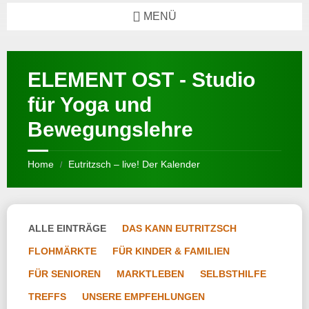
MENÜ
ELEMENT OST - Studio
für Yoga und
Bewegungslehre
Home
Eutritzsch – live! Der Kalender
/
ALLE EINTRÄGE
DAS KANN EUTRITZSCH
FLOHMÄRKTE
FÜR KINDER & FAMILIEN
FÜR SENIOREN
MARKTLEBEN
SELBSTHILFE
TREFFS
UNSERE EMPFEHLUNGEN